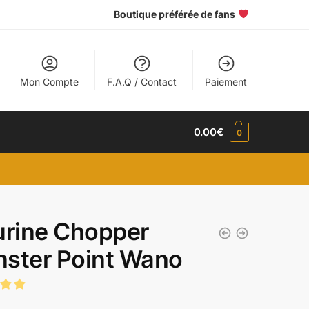
Boutique préférée de fans
Mon Compte
F.A.Q / Contact
Paiement
0.00
€
0
urine Chopper
ster Point Wano
€