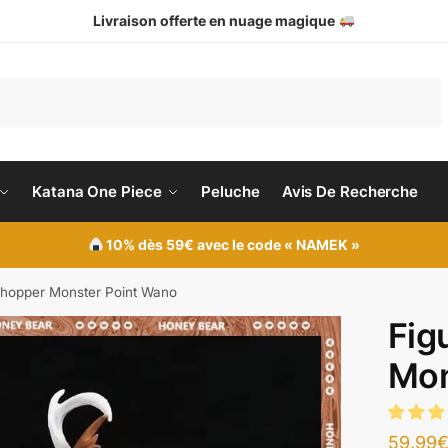
Livraison offerte en nuage magique
Katana One Piece
Peluche
Avis De Recherche
10% dès 59€ avec le code « NAMEK »
Chopper Monster Point Wano
Fig
Mon
59.99