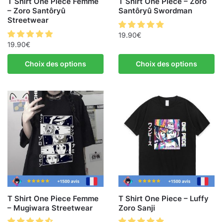
T Shirt One Piece Femme
T Shirt One Piece – Zoro
– Zoro Santôryû
Santôryû Swordman
Streetwear
19.90
€
19.90
€
Choix des options
Choix des options
T Shirt One Piece Femme
T Shirt One Piece – Luffy
– Mugiwara Streetwear
Zoro Sanji