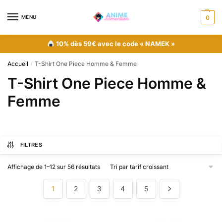
MENU
0
10% dès 59€ avec le code « NAMEK »
Accueil
T-Shirt One Piece Homme & Femme
/
T-Shirt One Piece Homme &
Femme
FILTRES
Affichage de 1–12 sur 56 résultats
1
2
3
4
5