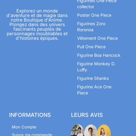
Figurines One Piece
collector
Explorez un monde
d'aventure et de magie dans
Poster One Piece
notre Boutique d'Anime.
Figurines Zoro
Plongez dans des univers
fascinants peuplés de
Roronoa
personnages inoubliables et
d'histoires épiques.
Vêtement One Piece
Pull One Piece
Figurine Boa Hancock
Figurine Monkey D.
Luffy
Figurine Shanks
Figurine Ace One
Piece
INFORMATIONS
LEURS AVIS
Mon Compte
Suivre ma commande