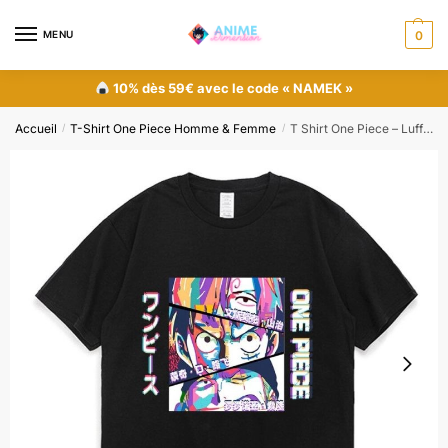
MENU
0
10% dès 59€ avec le code « NAMEK »
Accueil
T-Shirt One Piece Homme & Femme
T Shirt One Piece – Luffy Zoro Sanji
/
/