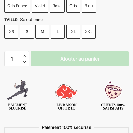
Gris Foncé
Violet
Rose
Gris
Bleu
Sélectionne
TAILLE
:
XS
S
M
L
XL
XXL
Ajouter au panier
Paiement 100% sécurisé