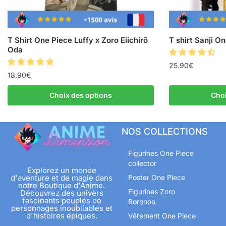
T Shirt One Piece Luffy x Zoro Eiichirō
T shirt Sanji O
Oda
25.90
€
18.90
€
Choix des options
Choi
NOS COLLECTIONS
Figurines One Piece
collector
Explorez un monde
d'aventure et de magie dans
Poster One Piece
notre Boutique d'Anime.
Figurines Zoro
Découvrez des univers
fascinants peuplés de
Roronoa
personnages inoubliables et
d'histoires épiques.
Vêtement One Piece