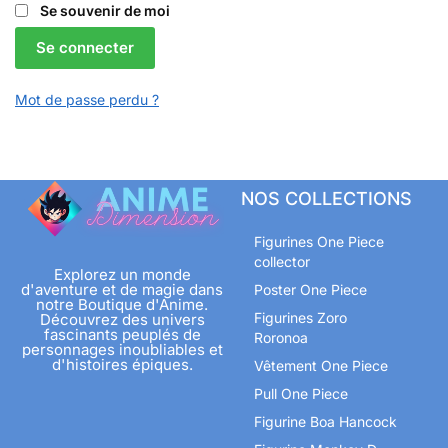
Se souvenir de moi
Se connecter
Mot de passe perdu ?
NOS COLLECTIONS
Figurines One Piece
collector
Explorez un monde
d'aventure et de magie dans
Poster One Piece
notre Boutique d'Anime.
Figurines Zoro
Découvrez des univers
fascinants peuplés de
Roronoa
personnages inoubliables et
d'histoires épiques.
Vêtement One Piece
Pull One Piece
Figurine Boa Hancock