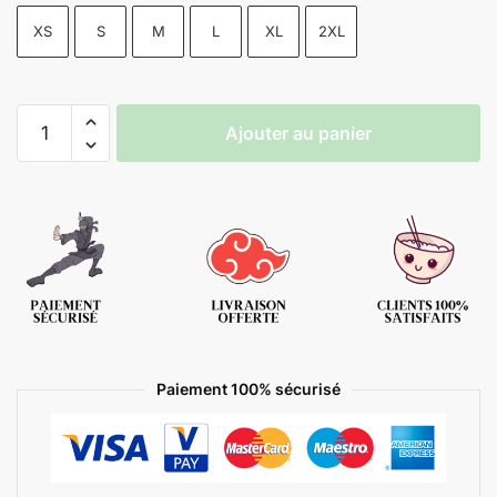
XS
S
M
L
XL
2XL
Ajouter au panier
Paiement 100% sécurisé