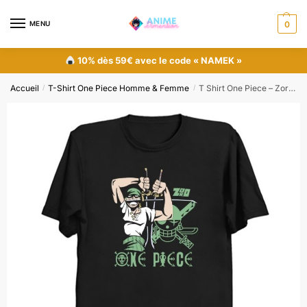
MENU
0
10% dès 59€ avec le code « NAMEK »
Accueil
T-Shirt One Piece Homme & Femme
T Shirt One Piece – Zoro Santoryu
/
/