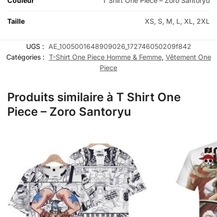
Couleur
T Shirt One Piece – Zoro Santoryu
Taille
XS, S, M, L, XL, 2XL
UGS :
AE_1005001648909026_172746050209f842
Catégories :
T-Shirt One Piece Homme & Femme
,
Vêtement One
Piece
Produits similaire à T Shirt One
Piece – Zoro Santoryu