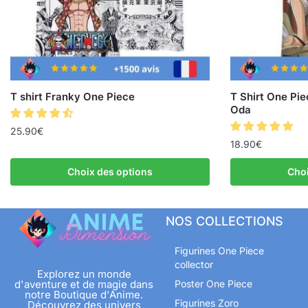
T shirt Franky One Piece
T Shirt One Pie
Oda
25.90
€
18.90
€
Choix des options
Choi
NOS COLLECTIONS
Figurines One Piece
collector
Explorez un monde
d'aventure et de magie dans
Poster One Piece
notre Boutique d'Anime.
Figurines Zoro
Découvrez des univers