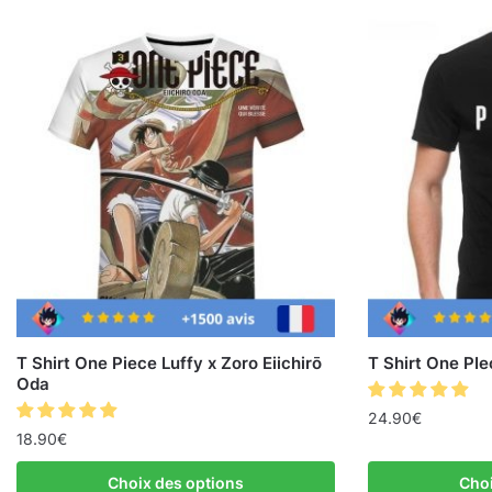
T Shirt One Piece Luffy x Zoro Eiichirō
T Shirt One PIe
Oda
24.90
€
18.90
€
Choix des options
Choi