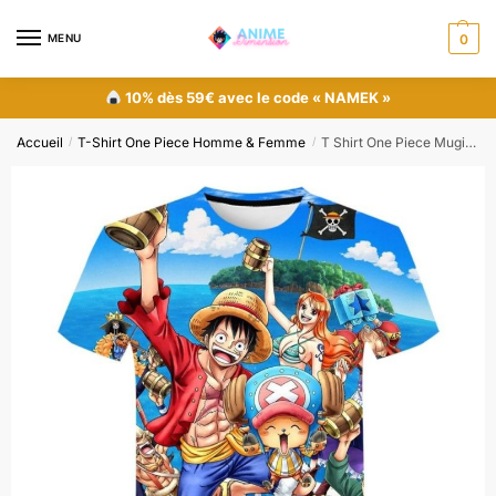
MENU
0
10% dès 59€ avec le code « NAMEK »
Accueil
T-Shirt One Piece Homme & Femme
T Shirt One Piece Mugiwara Dressrosa
/
/