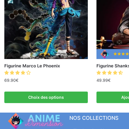
Figurine Marco Le Phoenix
Figurine Shank
69.90
€
49.99
€
Choix des options
Ajo
NOS COLLECTIONS